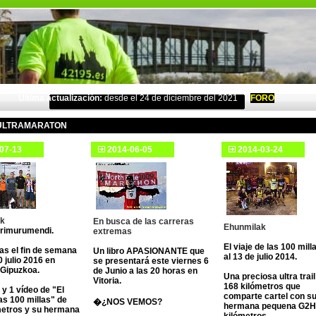
Última actualización:
desde el 24 de diciembre del 2021
FORO
ULTRAMARATON
07-13
2014-06-05
2014-03-24
ak
En busca de las carreras
Ehunmilak
rimurumendi.
extremas
El viaje de las 100 mill
as el fin de semana
Un libro APASIONANTE que
al 13 de julio 2014.
0 julio 2016 en
se presentará este viernes 6
 Gipuzkoa.
de Junio a las 20 horas en
Una preciosa ultra trail
Vitoria.
168 kilómetros que
 y 1 vídeo de "El
comparte cartel con s
las 100 millas" de
�¿NOS VEMOS?
hermana pequena G2H
metros y su hermana