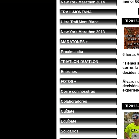
menor G2
New York Marathon 2014
TRAIL-MONTAÑA
2013-
Ultra Trail Mont Blanc
New York Marathon 2013
MARATONES +
Próxima cita
6 horas V
TRIATLON-DUATLON
"Tienes 
correr, la
Entrenos
decides 
FOTOS +
Álvaro n
decisión
experienc
Corre con nosotras
Colaboradores
2012-
Cuídate
Equípate
Solidarios