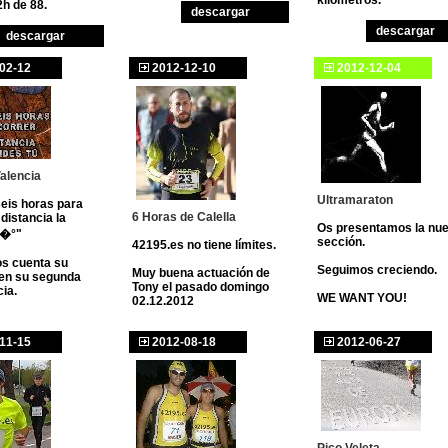
kilómetros.
h de 88.
descargar
descargar
descargar
02-12
2012-12-10
2012-12-04
alencia
Ultramaraton
seis horas para
6 Horas de Calella
 distancia la
Os presentamos la nu
t�°"
sección.
42195.es no tiene límites.
os cuenta su
Seguimos creciendo.
Muy buena actuación de
 en su segunda
Tony el pasado domingo
ia.
WE WANT YOU!
02.12.2012
11-15
2012-08-18
2012-06-27