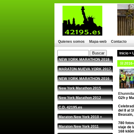
Quienes somos
Mapa-web
Contacto
Inicio
>
NEW YORK MARATHON 2018
2016-
MARATON NUEVA YORK 2017
NEW YORK MARATHON 2016
New York Marathon 2015
Ehunmil
New York Marathon 2012
G2h y Ma
Celebrad
C.D. 42195.es
del 8 al 1
Beasain,
Maraton New York 2010 +
780 fotos
Maraton New York 2011
viaje de 
168 kiló