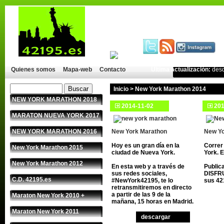
Quienes somos
Mapa-web
Contacto
Última actualización:
des
Inicio
>
New York Marathon 2014
NEW YORK MARATHON 2018
2014-11-02
201
MARATON NUEVA YORK 2017
NEW YORK MARATHON 2016
New York Marathon
New Yo
Hoy es un gran día en la
Correr
New York Marathon 2015
ciudad de Nueva York.
York. 
New York Marathon 2012
En esta web y a través de
Public
sus redes sociales,
DISFRU
C.D. 42195.es
#NewYork42195, te lo
sus 42
retransmitiremos en directo
a partir de las 9 de la
Maraton New York 2010 +
mañana, 15 horas en Madrid.
Maraton New York 2011
descargar