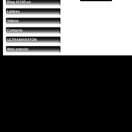
Blog 42195.es
Liebres
Videos
Contacto
ULTRAMARATON
Web anterior