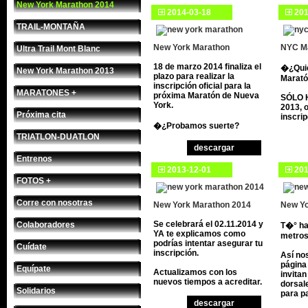
New York Marathon 2014
2014-03-18
201
TRAIL-MONTAÑA
New York Marathon
NYC M
Ultra Trail Mont Blanc
18 de marzo 2014 finaliza el
�¿Quie
New York Marathon 2013
plazo para realizar la
Marató
inscripción oficial para la
MARATONES +
próxima Maratón de Nueva
SÓLO H
York.
2013, o
Próxima cita
inscrip
�¿Probamos suerte?
TRIATLON-DUATLON
descargar
Entrenos
2013-12-01
201
FOTOS +
Corre con nosotras
New York Marathon 2014
New Yo
Se celebrará el 02.11.2014 y
Colaboradores
T�° ha
YA te explicamos como
metros
podrías intentar asegurar tu
Cuídate
inscripción.
Así nos
página 
Equípate
Actualizamos con los
invitan
nuevos tiempos a acreditar.
dorsa
Solidarios
para pa
descargar