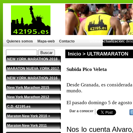
Quienes somos
Mapa-web
Contacto
Última actualización:
des
Inicio
>
ULTRAMARATON
NEW YORK MARATHON 2018
MARATON NUEVA YORK 2017
Subida Pico Veleta
NEW YORK MARATHON 2016
Desde Granada, es considerada 
New York Marathon 2015
mundo.
New York Marathon 2012
El pasado domingo 5 de agosto 
C.D. 42195.es
Dar a conocer
Maraton New York 2010 +
Maraton New York 2011
Nos lo cuenta Alvaro