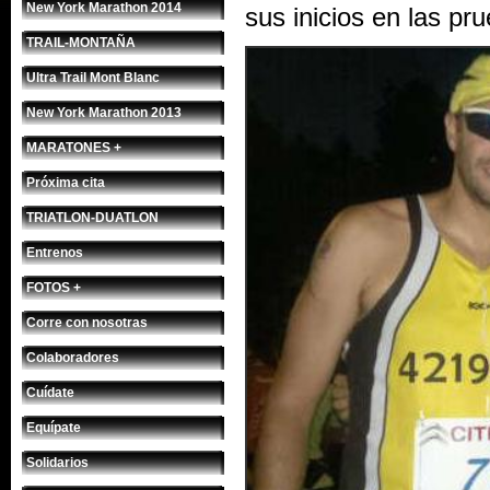
New York Marathon 2014
sus inicios en las pr
TRAIL-MONTAÑA
Ultra Trail Mont Blanc
New York Marathon 2013
MARATONES +
Próxima cita
TRIATLON-DUATLON
Entrenos
FOTOS +
Corre con nosotras
Colaboradores
Cuídate
Equípate
Solidarios