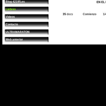
Blog 42195.es
EN EL
Liebres
35
docs
Comienzo
1/
Videos
Contacto
ULTRAMARATON
Web anterior