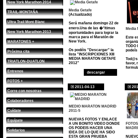
New York Marathon 2014
Media Getafe
TRAIL-MONTAÑA
(Actualizado)
Ultra Trail Mont Blanc
Será mañana domingo 22 de
enero.Una de las �°ltimas
Media 
New York Marathon 2013
oportunidades para lograr la
marca para el Maratón de
Este e
New York.
MARATONES +
organi
TODO l
Os podéis "Descargar" la
podeí
Próxima cita
lista "INSCRIPCIONES XIII
MEDIA MARATON GETAFE
Tod@s 
TRIATLON-DUATLON
2012"
favor, 
formula
Entrenos
descargar
FOTOS +
2011-04-13
201
Corre con nosotras
Colaboradores
MEDIO MARATON MADRID
Cuídate
2011-5
NUEVAS FOTOS Y ENLACE
Equípate
A UN BONITO VIDEO DONDE
FOTOS
OS PODEIS HACER UNA
MADRI
Solidarios
IDEA DE LO QUE HA SIDO
ESTA GRAN PRUEBA
NUEVO