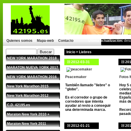
Quienes somos
Mapa-web
Contacto
Última actualización:
des
Inicio
>
Liebres
NEW YORK MARATHON 2018
2012-03-31
201
MARATON NUEVA YORK 2017
NEW YORK MARATHON 2016
Peacemaker
Fotos M
También llamado "liebre" o
Hoy 5 
New York Marathon 2015
"globo".
celebr
medias
New York Marathon 2012
Es el corredor o grupo de
España
corredores que intenta
más de
C.D. 42195.es
ayudar al resto a conseguir
una determinada marca.
Record
pasado
Maraton New York 2010 +
Maraton New York 2011
2012-01-21
201