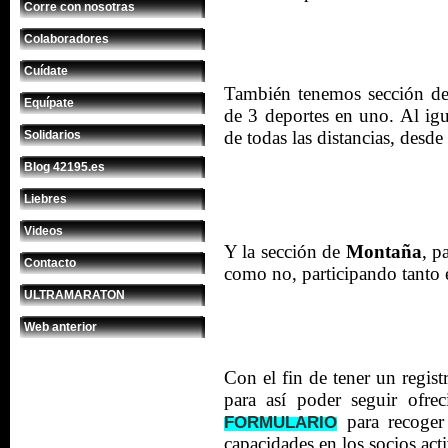
Corre con nosotras
Colaboradores
Cuídate
También tenemos sección d
Equípate
de 3 deportes en uno. Al igu
de todas las distancias, desde
Solidarios
Blog 42195.es
Liebres
Videos
Y la sección de
Montaña
, p
Contacto
como no, participando tanto e
ULTRAMARATON
Web anterior
Con el fin de tener un regis
para así poder seguir ofr
para recoger 
FORMULARIO
capacidades en los socios acti