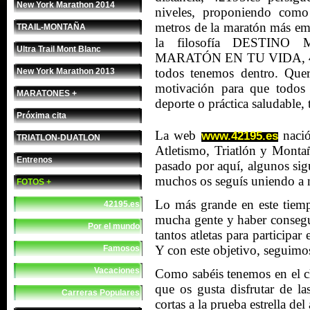
New York Marathon 2014
niveles, proponiendo como 
metros de la maratón más e
TRAIL-MONTAÑA
la filosofía DESTI
Ultra Trail Mont Blanc
MARATÓN EN TU VIDA, 42195.
todos tenemos dentro. Que
New York Marathon 2013
motivación para que todos 
MARATONES +
deporte o práctica saludable,
Próxima cita
La web
nació
www.42195.es
TRIATLON-DUATLON
Atletismo, Triatlón y Mont
Entrenos
pasado por aquí, algunos sig
muchos os seguís uniendo a no
FOTOS +
Lo más grande en este tiemp
42195.es
mucha gente y haber consegui
Por el mundo
tantos atletas para participar 
Y con este objetivo, seguimo
Famosos
Vacaciones
Como sabéis tenemos en el c
que os gusta disfrutar de la
Carreras Populares
cortas a la prueba estrella del