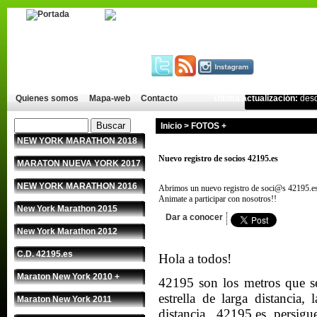
Quienes somos
Mapa-web
Contacto
Última actualización:
des
Inicio
>
FOTOS +
NEW YORK MARATHON 2018
Nuevo registro de socios 42195.es
MARATON NUEVA YORK 2017
NEW YORK MARATHON 2016
Abrimos un nuevo registro de soci@s 42195.es
Animate a participar con nosotros!!
New York Marathon 2015
Dar a conocer
New York Marathon 2012
C.D. 42195.es
Hola a todos!
Maraton New York 2010 +
42195 son los metros que se
estrella de larga distanci
Maraton New York 2011
distancia, 42195.es persig