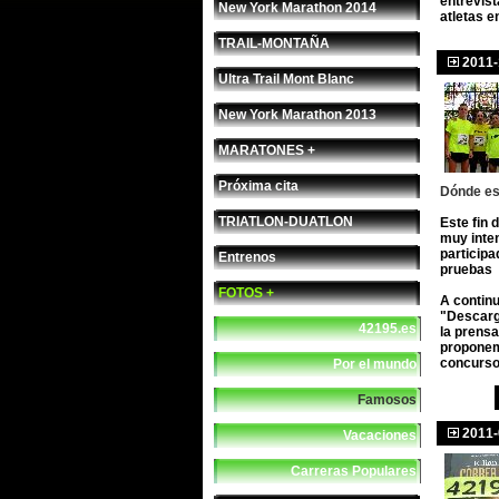
entrevis
New York Marathon 2014
atletas e
TRAIL-MONTAÑA
2011-
Ultra Trail Mont Blanc
New York Marathon 2013
MARATONES +
Próxima cita
Dónde es
TRIATLON-DUATLON
Este fin 
muy inte
particip
Entrenos
pruebas
FOTOS +
A contin
"Descarg
42195.es
la prensa
proponem
concurs
Por el mundo
Famosos
2011-
Vacaciones
Carreras Populares