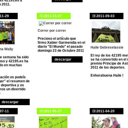
tas 42195.es a
n 2011.
11-29
2011-10-27
2011-09-03
Correr por correr
Precioso el artículo que
firmo Xabier Garmendia en el
diario "El Mundo" el pasado
Haile Gebreselassie
ta Wally
domingo 23 de Octubre 2011
El rey de los 42195 me
de semana ha sido
descargar
se ha convertido en el
nso y 42195.es ha
premio Principe de Ast
ado en muchas
2011 de los deportes.
Enhorabuena Haile !
uación os podeís
ar" el resumen de
 deportiva y os
os un divertido
o
descargar
07-11
2011-05-27
2011-04-20