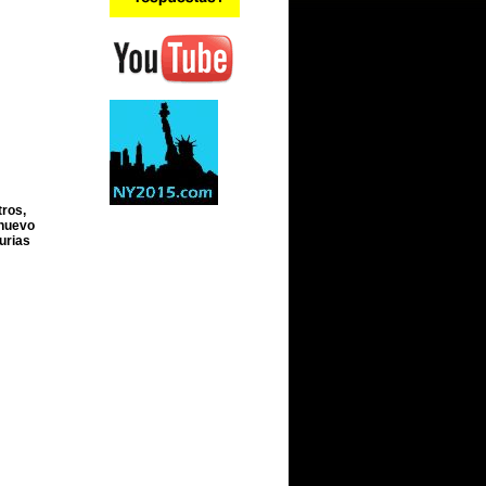
tros,
 nuevo
urias