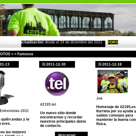
Última actualización:
desde el 24 de diciembre del 2021
FORO
FOTOS +
>
Famosos
01-13
2011-12-30
2011-12-18
Joe
42195.tel
Homenaje de 42195.es
Entrevistas 2011
Iturrieta por su ayuda 
Un nuevo sitio donde
sabios consejos para
encontrarnos y recordar
 quién andas y te
mantener la buena con
nuestros principales datos
n eres.
física.
de contacto.
s las mejores
descargar