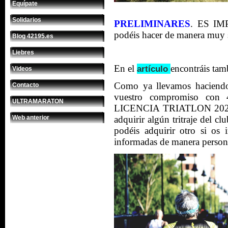
Equípate
Solidarios
PRELIMINARES
. ES IM
podéis hacer de manera muy se
Blog 42195.es
Liebres
En el
encontráis tam
artículo
Videos
Como ya llevamos haciendo
Contacto
vuestro compromiso con 4
ULTRAMARATON
LICENCIA TRIATLON 2021 a
Web anterior
adquirir algún tritraje del c
podéis adquirir otro si os i
informadas de manera person