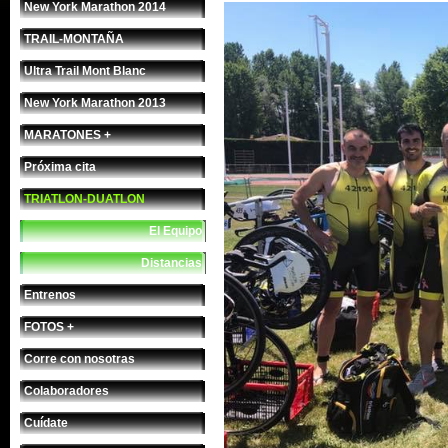
New York Marathon 2014
TRAIL-MONTAÑA
Ultra Trail Mont Blanc
New York Marathon 2013
MARATONES +
Próxima cita
TRIATLON-DUATLON
El Equipo
Distancias
Entrenos
FOTOS +
Corre con nosotras
Colaboradores
Cuídate