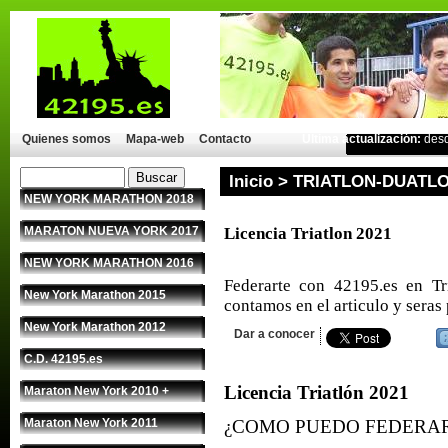
Quienes somos
Mapa-web
Contacto
Última actualización:
des
Inicio
>
TRIATLON-DUATL
NEW YORK MARATHON 2018
MARATON NUEVA YORK 2017
Licencia Triatlon 2021
NEW YORK MARATHON 2016
Federarte con 42195.es en Tr
New York Marathon 2015
contamos en el articulo y seras 
New York Marathon 2012
Dar a conocer
C.D. 42195.es
Licencia Triatlón 2021
Maraton New York 2010 +
Maraton New York 2011
¿COMO PUEDO FEDERARM