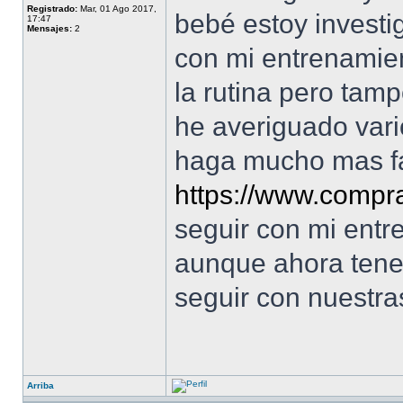
Registrado:
Mar, 01 Ago 2017,
bebé estoy investi
17:47
Mensajes:
2
con mi entrenamie
la rutina pero tam
he averiguado vari
haga mucho mas fá
https://www.compr
seguir con mi entr
aunque ahora tene
seguir con nuestra
Arriba