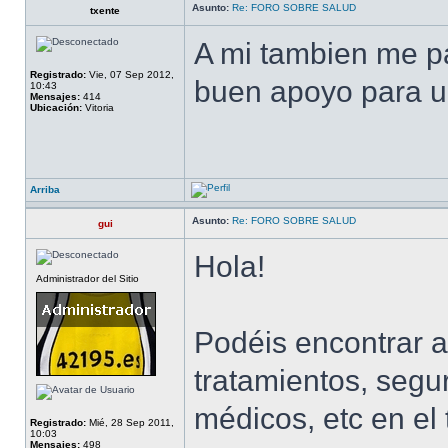
Asunto:
Re: FORO SOBRE SALUD
txente
A mi tambien me pa
Registrado:
Vie, 07 Sep 2012,
buen apoyo para un
10:43
Mensajes:
414
Ubicación:
Vitoria
Arriba
Asunto:
Re: FORO SOBRE SALUD
gui
Hola!
Administrador del Sitio
Podéis encontrar a
tratamientos, segu
médicos, etc en el
Registrado:
Mié, 28 Sep 2011,
10:03
Mensajes:
498