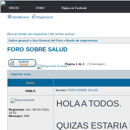
INICIO
FORO
Página en Facebook
Identificarse
Registrarse
Buscar temas sin respuesta
|
Ver temas activos
Índice general
»
Uso General del Foro
»
Buzón de sugerencias
FORO SOBRE SALUD
Página
1
de
1
[ 5 mensajes ]
Imprimir vista
Autor
Asunto:
FORO SOBRE SALUD
PABLO
HOLA A TODOS.
Registrado:
Jue, 06 Oct 2011,
14:52
Mensajes:
958
QUIZAS ESTARIA