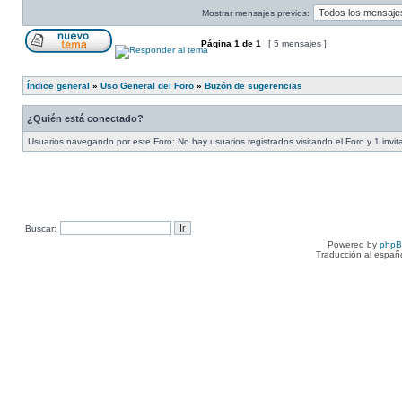
Mostrar mensajes previos:
Página
1
de
1
[ 5 mensajes ]
Índice general
»
Uso General del Foro
»
Buzón de sugerencias
¿Quién está conectado?
Usuarios navegando por este Foro: No hay usuarios registrados visitando el Foro y 1 invit
Buscar:
Powered by
php
Traducción al españ