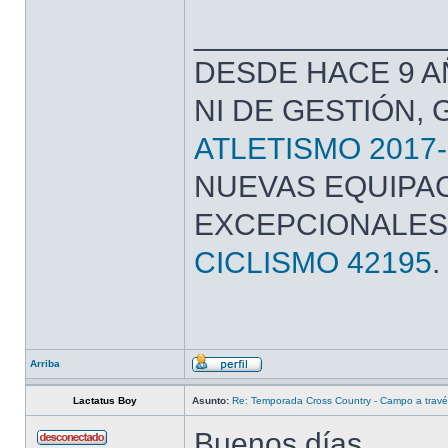
______________
DESDE HACE 9 A
NI DE GESTIÓN,
ATLETISMO 2017-
NUEVAS EQUIPAC
EXCEPCIONALES
CICLISMO 42195
.
Arriba
Lactatus Boy
Asunto:
Re: Temporada Cross Country - Campo a trav
Buenos días,