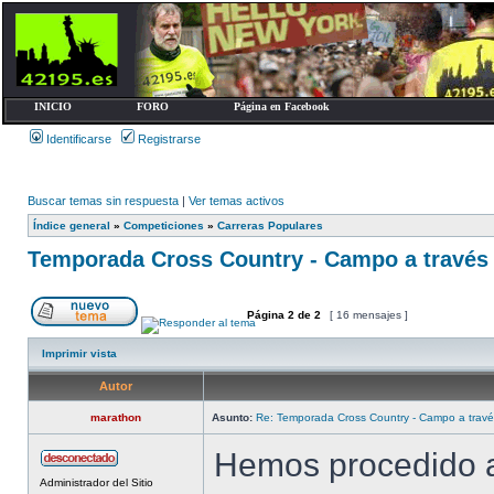
INICIO
FORO
Página en Facebook
Identificarse
Registrarse
Buscar temas sin respuesta
|
Ver temas activos
Índice general
»
Competiciones
»
Carreras Populares
Temporada Cross Country - Campo a través
Página
2
de
2
[ 16 mensajes ]
Imprimir vista
Autor
marathon
Asunto:
Re: Temporada Cross Country - Campo a trav
Hemos procedido a 
Administrador del Sitio