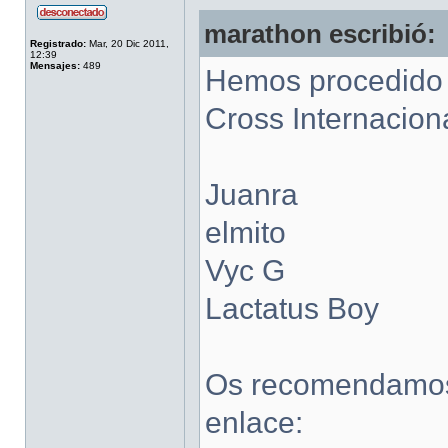
marathon escribió:
Registrado:
Mar, 20 Dic 2011,
12:39
Mensajes:
489
Hemos procedido a
Cross Internacion
Juanra
elmito
Vyc G
Lactatus Boy
Os recomendamos l
enlace: