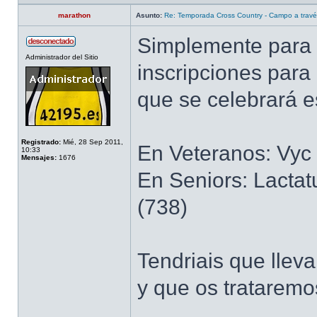
marathon
Asunto:
Re: Temporada Cross Country - Campo a trav
Simplemente para 
Administrador del Sitio
inscripciones par
que se celebrará 
Registrado:
Mié, 28 Sep 2011,
En Veteranos: Vyc 
10:33
Mensajes:
1676
En Seniors: Lactat
(738)
Tendriais que lleva
y que os trataremos