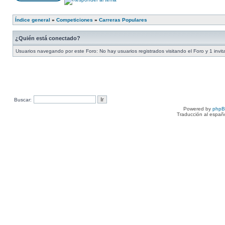
Índice general
»
Competiciones
»
Carreras Populares
¿Quién está conectado?
Usuarios navegando por este Foro: No hay usuarios registrados visitando el Foro y 1 invit
Buscar:
Powered by
php
Traducción al españ