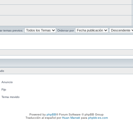
ar temas previos:
Ordenar por
ado
Anuncio
Fijo
Tema movido
Powered by
phpBB
® Forum Software © phpBB Group
Traducción al español por
Huan Manwë
para
phpbb-es.com