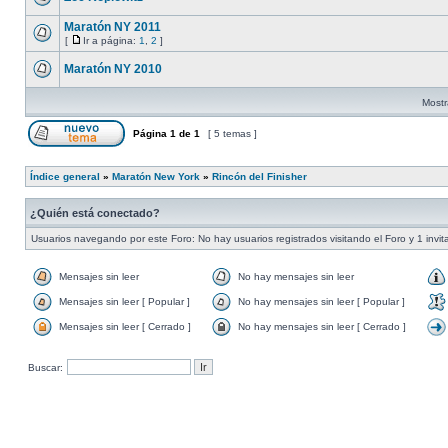
Maratón NY 2011
[
Ir a página:
1
,
2
]
Maratón NY 2010
Mostr
Página
1
de
1
[ 5 temas ]
Índice general
»
Maratón New York
»
Rincón del Finisher
¿Quién está conectado?
Usuarios navegando por este Foro: No hay usuarios registrados visitando el Foro y 1 invit
Mensajes sin leer
No hay mensajes sin leer
Mensajes sin leer [ Popular ]
No hay mensajes sin leer [ Popular ]
Mensajes sin leer [ Cerrado ]
No hay mensajes sin leer [ Cerrado ]
Buscar: