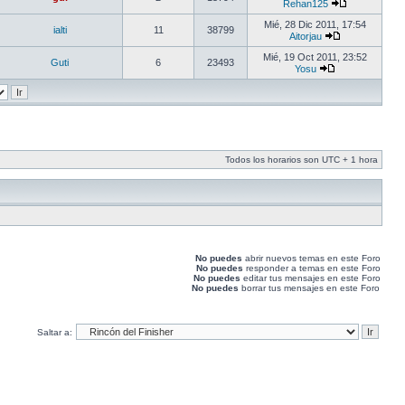
Rehan125
Mié, 28 Dic 2011, 17:54
ialti
11
38799
Aitorjau
Mié, 19 Oct 2011, 23:52
Guti
6
23493
Yosu
Todos los horarios son UTC + 1 hora
No puedes
abrir nuevos temas en este Foro
No puedes
responder a temas en este Foro
No puedes
editar tus mensajes en este Foro
No puedes
borrar tus mensajes en este Foro
Saltar a: