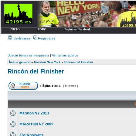
INICIO
FORO
Página en Facebook
Identificarse
Registrarse
Buscar temas sin respuesta
|
Ver temas activos
Índice general
»
Maratón New York
»
Rincón del Finisher
Rincón del Finisher
Página
1
de
1
[ 5 temas ]
T
Maraton NY 2013
MARATON NY 2009
Zoe Koplowitz