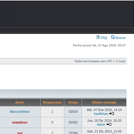
FAQ
Buscar
Fecha actual Vie, 07 Ago 2026, 05:07
Todos los horarios son UTC + 1 hora
Autor
Respuestas
Vistas
Último mensaje
Mié, 07 Ene 2015, 14:14
MarcosNebot
1
32019
hanifkhan
Jue, 18 Dic 2014, 20:20
marathon
5
25392
Aamir
Sab, 21 Dic 2013, 11:49
gui
2
15794