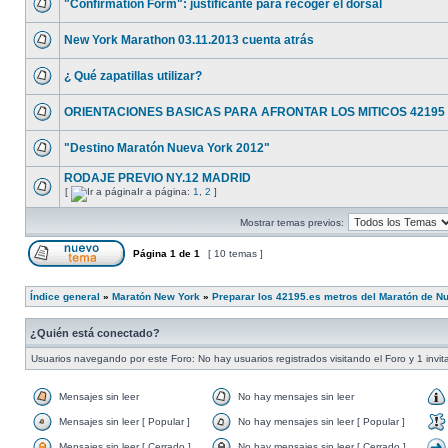
"Confirmation Form": justificante para recoger el dorsal
New York Marathon 03.11.2013 cuenta atrás
¿ Qué zapatillas utilizar?
ORIENTACIONES BASICAS PARA AFRONTAR LOS MITICOS 4219
"Destino Maratón Nueva York 2012"
RODAJE PREVIO NY.12 MADRID
[
Ir a página:
1
,
2
]
Mostrar temas previos:
Página
1
de
1
[ 10 temas ]
Índice general
»
Maratón New York
»
Preparar los 42195.es metros del Maratón de N
¿Quién está conectado?
Usuarios navegando por este Foro: No hay usuarios registrados visitando el Foro y 1 invit
Mensajes sin leer
No hay mensajes sin leer
Mensajes sin leer [ Popular ]
No hay mensajes sin leer [ Popular ]
Mensajes sin leer [ Cerrado ]
No hay mensajes sin leer [ Cerrado ]