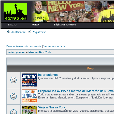
INICIO
FORO
Página en Facebook
Identificarse
Registrarse
Buscar temas sin respuesta
|
Ver temas activos
Índice general
»
Maratón New York
Foro
Inscripciones
Quiero estar IN! Consultas y dudas sobre el proceso para apl
Preparar los 42195.es metros del Maratón de Nueva
Todo cuanto necesitas saber para estar preparado en la línea
Entrenamiento. Mentalización. Equipación. Nutrición. Literatur
Viaje a Nueva York
Info para la planificación del viaje: vuelos, alojamiento, trasl