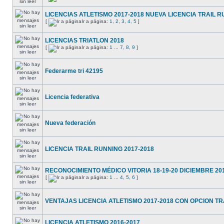
LICENCIAS ATLETISMO 2017-2018 NUEVA LICENCIA TRAIL 
[
Ir a página:
1
,
2
,
3
,
4
,
5
]
LICENCIAS TRIATLON 2018
[
Ir a página:
1
...
7
,
8
,
9
]
Federarme tri 42195
Licencia federativa
Nueva federación
LICENCIA TRAIL RUNNING 2017-2018
RECONOCIMIENTO MÉDICO VITORIA 18-19-20 DICIEMBRE 20
[
Ir a página:
1
...
4
,
5
,
6
]
VENTAJAS LICENCIA ATLETISMO 2017-2018 CON OPCION T
LICENCIA ATLETISMO 2016-2017