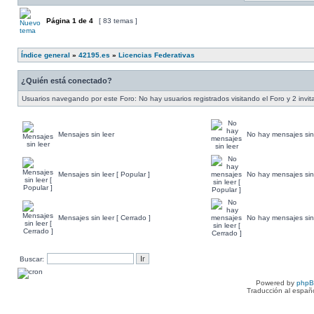
Página
1
de
4
[ 83 temas ]
Índice general
»
42195.es
»
Licencias Federativas
¿Quién está conectado?
Usuarios navegando por este Foro: No hay usuarios registrados visitando el Foro y 2 invi
Mensajes sin leer
No hay mensajes sin
Mensajes sin leer [ Popular ]
No hay mensajes sin 
Mensajes sin leer [ Cerrado ]
No hay mensajes sin 
Buscar:
Powered by
php
Traducción al españ