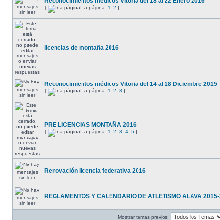
Reconocimientos médicos Vitoria del 18 al 22 Enero 2016
[
Ir a página:
1
,
2
]
licencias de montaña 2016
Reconocimientos médicos Vitoria del 14 al 18 Diciembre 2015
[
Ir a página:
1
,
2
,
3
]
PRE LICENCIAS MONTAÑA 2016
[
Ir a página:
1
,
2
,
3
,
4
,
5
]
Renovación licencia federativa 2016
REGLAMENTOS Y CALENDARIO DE ATLETISMO ALAVA 2015-
Mostrar temas previos: