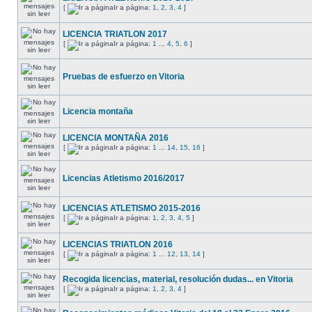
[
Ir a página:
1
,
2
,
3
,
4
]
LICENCIA TRIATLON 2017
[
Ir a página:
1
...
4
,
5
,
6
]
Pruebas de esfuerzo en Vitoria
Licencia montaña
LICENCIA MONTAÑA 2016
[
Ir a página:
1
...
14
,
15
,
16
]
Licencias Atletismo 2016/2017
LICENCIAS ATLETISMO 2015-2016
[
Ir a página:
1
,
2
,
3
,
4
,
5
]
LICENCIAS TRIATLON 2016
[
Ir a página:
1
...
12
,
13
,
14
]
Recogida licencias, material, resolución dudas... en Vitoria
[
Ir a página:
1
,
2
,
3
,
4
]