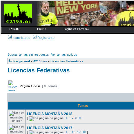
INICIO
FORO
Página en Facebook
Identificarse
Registrarse
Buscar temas sin respuesta
|
Ver temas activos
Índice general
»
42195.es
»
Licencias Federativas
Licencias Federativas
Página
1
de
4
[ 83 temas ]
Temas
LICENCIA MONTAÑA 2018
[
Ir a página:
1
...
7
,
8
,
9
]
LICENCIA MONTAÑA 2017
[
Ir a página:
1
...
16
,
17
,
18
]