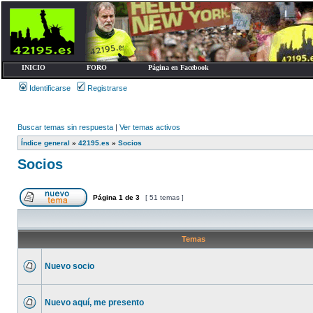
INICIO
FORO
Página en Facebook
Identificarse
Registrarse
Buscar temas sin respuesta
|
Ver temas activos
Índice general
»
42195.es
»
Socios
Socios
Página
1
de
3
[ 51 temas ]
Temas
Nuevo socio
Nuevo aquí, me presento