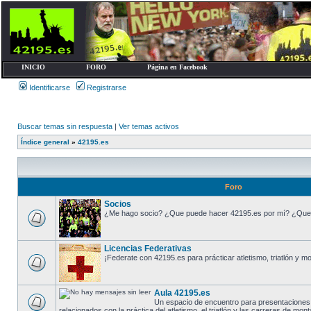
INICIO
FORO
Página en Facebook
Identificarse
Registrarse
Buscar temas sin respuesta
|
Ver temas activos
Índice general
»
42195.es
Foro
Socios
¿Me hago socio? ¿Que puede hacer 42195.es por mí? ¿Que
Licencias Federativas
¡Federate con 42195.es para prácticar atletismo, triatlón y m
Aula 42195.es
Un espacio de encuentro para presentaciones
relacionados con la práctica del atletismo, el triatlón y las carreras de mont