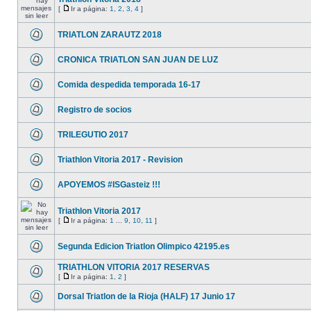
[
Ir a página:
1
,
2
,
3
,
4
]
TRIATLON ZARAUTZ 2018
CRONICA TRIATLON SAN JUAN DE LUZ
Comida despedida temporada 16-17
Registro de socios
TRILEGUTIO 2017
Triathlon Vitoria 2017 - Revision
APOYEMOS #ISGasteiz !!!
Triathlon Vitoria 2017
[
Ir a página:
1
...
9
,
10
,
11
]
Segunda Edicion Triatlon Olimpico 42195.es
TRIATHLON VITORIA 2017 RESERVAS
[
Ir a página:
1
,
2
]
Dorsal Triatlon de la Rioja (HALF) 17 Junio 17