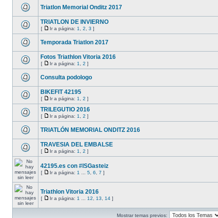
Triatlon Memorial Onditz 2017
TRIATLON DE INVIERNO
[
Ir a página:
1
,
2
,
3
]
Temporada Triatlon 2017
Fotos Triathlon Vitoria 2016
[
Ir a página:
1
,
2
]
Consulta podologo
BIKEFIT 42195
[
Ir a página:
1
,
2
]
TRILEGUTIO 2016
[
Ir a página:
1
,
2
]
TRIATLÓN MEMORIAL ONDITZ 2016
TRAVESIA DEL EMBALSE
[
Ir a página:
1
,
2
]
42195.es con #ISGasteiz
[
Ir a página:
1
...
5
,
6
,
7
]
Triathlon Vitoria 2016
[
Ir a página:
1
...
12
,
13
,
14
]
Mostrar temas previos: