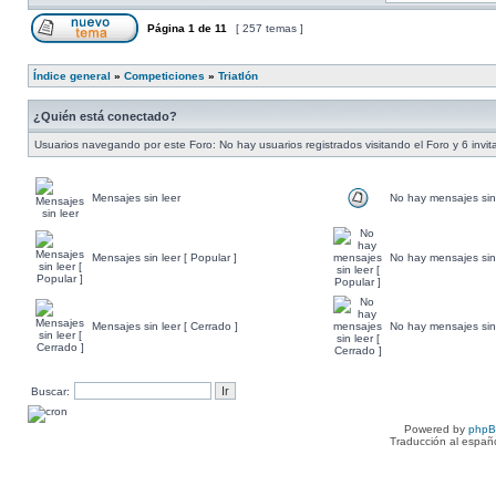
Página
1
de
11
[ 257 temas ]
Índice general
»
Competiciones
»
Triatlón
¿Quién está conectado?
Usuarios navegando por este Foro: No hay usuarios registrados visitando el Foro y 6 invi
Mensajes sin leer
No hay mensajes sin
Mensajes sin leer [ Popular ]
No hay mensajes sin 
Mensajes sin leer [ Cerrado ]
No hay mensajes sin 
Buscar:
Powered by
php
Traducción al españ