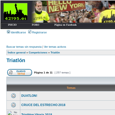
INICIO
FORO
Página en Facebook
Identificarse
Registrarse
Buscar temas sin respuesta
|
Ver temas activos
Índice general
»
Competiciones
»
Triatlón
Triatlón
Página
1
de
11
[ 257 temas ]
Temas
DUATLON!
CRUCE DEL ESTRECHO 2018
Triathlon Vitoria 2018