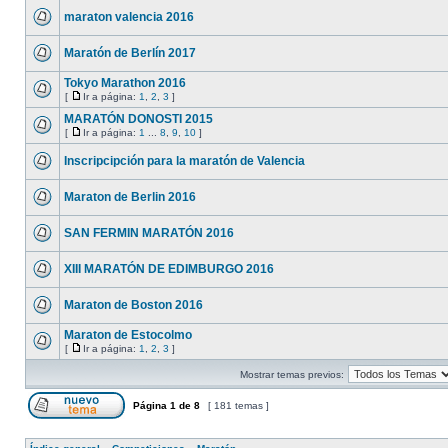
maraton valencia 2016
Maratón de Berlín 2017
Tokyo Marathon 2016
[
Ir a página:
1
,
2
,
3
]
MARATÓN DONOSTI 2015
[
Ir a página:
1
...
8
,
9
,
10
]
Inscripcipción para la maratón de Valencia
Maraton de Berlin 2016
SAN FERMIN MARATÓN 2016
XIII MARATÓN DE EDIMBURGO 2016
Maraton de Boston 2016
Maraton de Estocolmo
[
Ir a página:
1
,
2
,
3
]
Mostrar temas previos:
Página
1
de
8
[ 181 temas ]