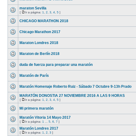
maraton Sevilla
[
Ir a página:
1
,
2
,
3
,
4
,
5
]
CHICAGO MARATHON 2018
Chicago Marathon 2017
Maraton Londres 2018
Maraton de Berlín 2018
duda de fuerza para preparar una maratón
Maratón de París
Maratón Homenaje Roberto Ruiz - Sábado 7 Octubre 9-13h Prado
MARATÓN DONOSTIA 27 NOVIEMBRE 2016 A LAS 9 HORAS
[
Ir a página:
1
,
2
,
3
,
4
,
5
]
Mi primera maratón
Maratón Vitoria 14 Mayo 2017
[
Ir a página:
1
...
5
,
6
,
7
]
Maratón Londres 2017
[
Ir a página:
1
,
2
,
3
]