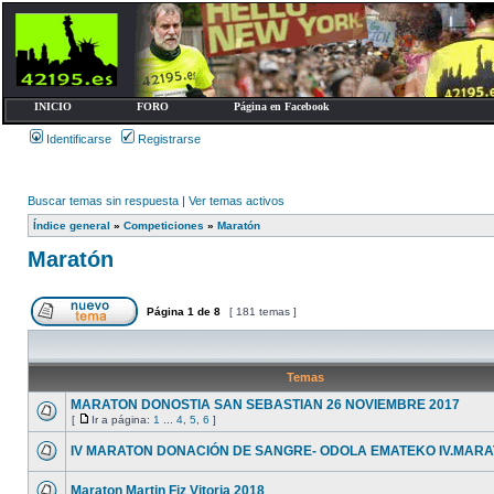
INICIO
FORO
Página en Facebook
Identificarse
Registrarse
Buscar temas sin respuesta
|
Ver temas activos
Índice general
»
Competiciones
»
Maratón
Maratón
Página
1
de
8
[ 181 temas ]
Temas
MARATON DONOSTIA SAN SEBASTIAN 26 NOVIEMBRE 2017
[
Ir a página:
1
...
4
,
5
,
6
]
IV MARATON DONACIÓN DE SANGRE- ODOLA EMATEKO IV.MARA
Maraton Martin Fiz Vitoria 2018