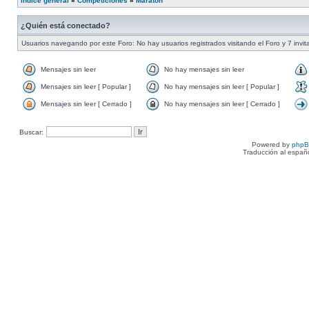
Índice general
»
Competiciones
»
Maratón
¿Quién está conectado?
Usuarios navegando por este Foro: No hay usuarios registrados visitando el Foro y 7 invi
Mensajes sin leer
No hay mensajes sin leer
Mensajes sin leer [ Popular ]
No hay mensajes sin leer [ Popular ]
Mensajes sin leer [ Cerrado ]
No hay mensajes sin leer [ Cerrado ]
Buscar:
Powered by
php
Traducción al españ