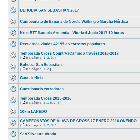
BEHOBIA SAN SEBASTIAN 2017
Campeonato de España de Nordic Walking o Marcha Nórdica
Kros BTT Ikastola Armentia - Vitoria 4 Junio 2017 10 horas
Recuerdos vitales 42195 en carreras populares
Temporada Cross Country (Campo a través) 2016-2017
[
Ir a página:
1
,
2
,
3
,
4
]
Behobia-San Sebastian
[
Ir a página:
1
,
2
]
Gasteiz Hiria
Cuestionario corredores
Temporada Cross 2015-2016
[
Ir a página:
1
...
6
,
7
,
8
]
10km LAREDO
CAMPEONATOS DE ÁLAVA DE CROSS 17 ENERO 2016 OKENDO
[
Ir a página:
1
,
2
,
3
,
4
]
San Silvestre Vitoria