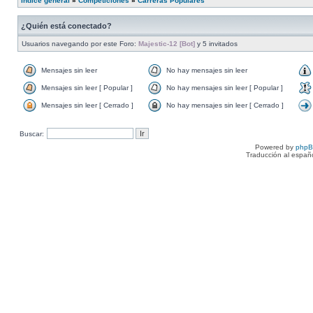
Índice general
»
Competiciones
»
Carreras Populares
¿Quién está conectado?
Usuarios navegando por este Foro:
Majestic-12 [Bot]
y 5 invitados
Mensajes sin leer
No hay mensajes sin leer
Mensajes sin leer [ Popular ]
No hay mensajes sin leer [ Popular ]
Mensajes sin leer [ Cerrado ]
No hay mensajes sin leer [ Cerrado ]
Buscar:
Powered by
php
Traducción al españ