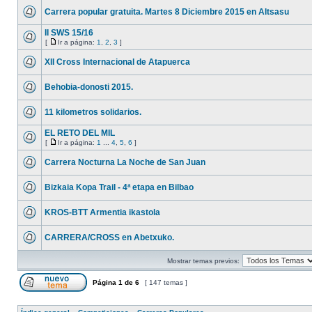
Carrera popular gratuita. Martes 8 Diciembre 2015 en Altsasu
II SWS 15/16
[
Ir a página:
1
,
2
,
3
]
XII Cross Internacional de Atapuerca
Behobia-donosti 2015.
11 kilometros solidarios.
EL RETO DEL MIL
[
Ir a página:
1
...
4
,
5
,
6
]
Carrera Nocturna La Noche de San Juan
Bizkaia Kopa Trail - 4ª etapa en Bilbao
KROS-BTT Armentia ikastola
CARRERA/CROSS en Abetxuko.
Mostrar temas previos:
Página
1
de
6
[ 147 temas ]