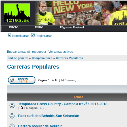
INICIO
FORO
Página en Facebook
Identificarse
Registrarse
Buscar temas sin respuesta
|
Ver temas activos
Índice general
»
Competiciones
»
Carreras Populares
Carreras Populares
Página
1
de
6
[ 147 temas ]
Temas
Temporada Cross Country - Campo a través 2017-2018
[
Ir a página:
1
,
2
]
Pack turístico Behobia-San Sebastián
Carrera popular de Agurain