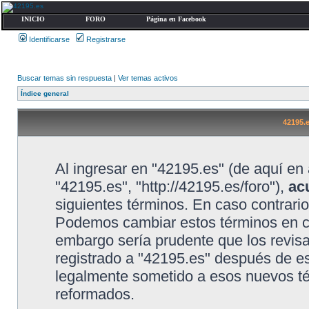
INICIO
FORO
Página en Facebook
Identificarse
Registrarse
Buscar temas sin respuesta
|
Ver temas activos
Índice general
42195.
Al ingresar en "42195.es" (de aquí en 
"42195.es", "http://42195.es/foro"),
ac
siguientes términos. En caso contrario
Podemos cambiar estos términos en cu
embargo sería prudente que los revis
registrado a "42195.es" después de e
legalmente sometido a esos nuevos té
reformados.