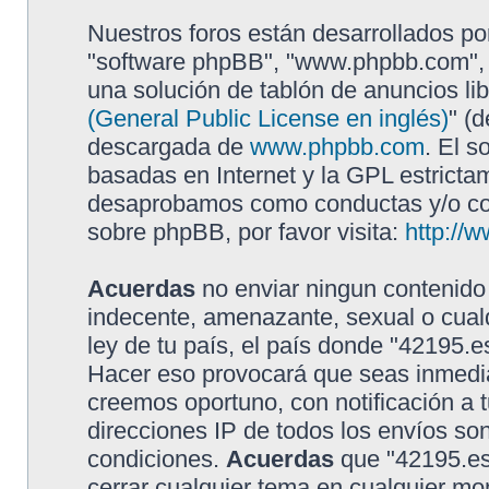
Nuestros foros están desarrollados por
"software phpBB", "www.phpbb.com", 
una solución de tablón de anuncios lib
(General Public License en inglés)
" (
descargada de
www.phpbb.com
. El s
basadas en Internet y la GPL estricta
desaprobamos como conductas y/o con
sobre phpBB, por favor visita:
http://
Acuerdas
no enviar ningun contenido 
indecente, amenazante, sexual o cualq
ley de tu país, el país donde "42195.e
Hacer eso provocará que seas inmedia
creemos oportuno, con notificación a t
direcciones IP de todos los envíos so
condiciones.
Acuerdas
que "42195.es"
cerrar cualquier tema en cualquier 