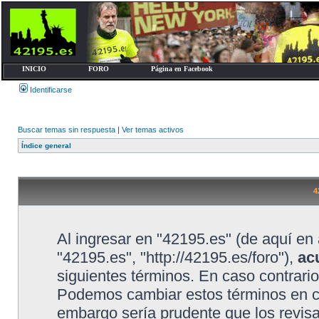
INICIO
FORO
Página en Facebook
Identificarse
Buscar temas sin respuesta
|
Ver temas activos
Índice general
4
Al ingresar en "42195.es" (de aquí en 
"42195.es", "http://42195.es/foro"),
ac
siguientes términos. En caso contrario
Podemos cambiar estos términos en cu
embargo sería prudente que los revis