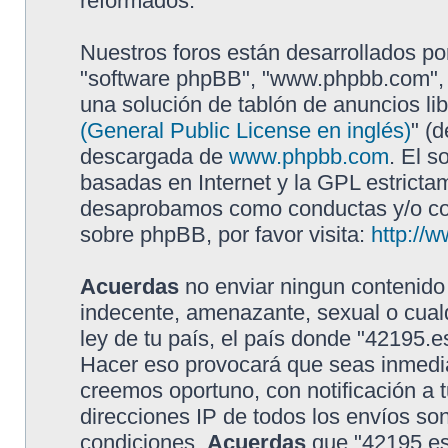
reformados.
Nuestros foros están desarrollados por
"software phpBB", "www.phpbb.com", 
una solución de tablón de anuncios lib
(General Public License en inglés)
" (
descargada de
www.phpbb.com
. El s
basadas en Internet y la GPL estricta
desaprobamos como conductas y/o con
sobre phpBB, por favor visita:
http://
Acuerdas
no enviar ningun contenido 
indecente, amenazante, sexual o cualq
ley de tu país, el país donde "42195.e
Hacer eso provocará que seas inmedia
creemos oportuno, con notificación a t
direcciones IP de todos los envíos so
condiciones.
Acuerdas
que "42195.es"