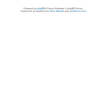
Powered by
phpBB
® Forum Software © phpBB Group
Traducción al español por
Huan Manwë
para
phpbb-es.com