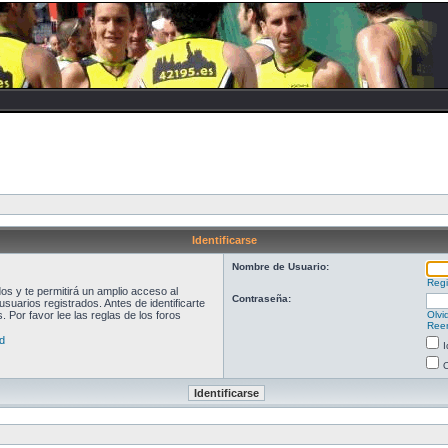
Identificarse
Nombre de Usuario:
Regi
s y te permitirá un amplio acceso al
Contraseña:
suarios registrados. Antes de identificarte
 Por favor lee las reglas de los foros
Olvi
Reen
d
I
O