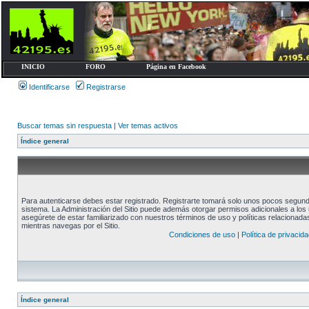
INICIO
FORO
Página en Facebook
Identificarse
Registrarse
Buscar temas sin respuesta
|
Ver temas activos
Índice general
Para autenticarse debes estar registrado. Registrarte tomará solo unos pocos segundo
sistema. La Administración del Sitio puede además otorgar permisos adicionales a los u
asegúrete de estar familiarizado con nuestros términos de uso y políticas relacionadas.
mientras navegas por el Sitio.
Condiciones de uso
|
Política de privacida
Índice general