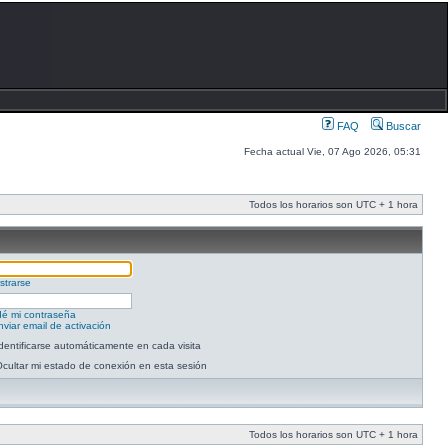
FAQ
Buscar
Fecha actual Vie, 07 Ago 2026, 05:31
Todos los horarios son UTC + 1 hora
strarse
dé mi contraseña
viar email de activación
dentificarse automáticamente en cada visita
cultar mi estado de conexión en esta sesión
Todos los horarios son UTC + 1 hora