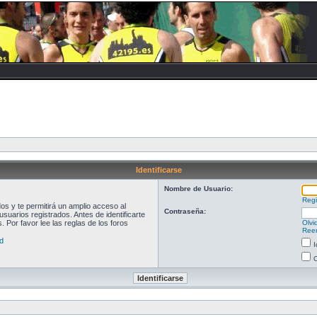
Identificarse
Nombre de Usuario:
Regi
s y te permitirá un amplio acceso al
Contraseña:
suarios registrados. Antes de identificarte
 Por favor lee las reglas de los foros
Olvi
Reen
d
I
O