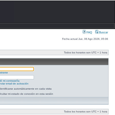
FAQ
Buscar
Fecha actual Jue, 06 Ago 2026, 05:06
Todos los horarios son UTC + 1 hora
strarse
dé mi contraseña
viar email de activación
dentificarse automáticamente en cada visita
cultar mi estado de conexión en esta sesión
Todos los horarios son UTC + 1 hora