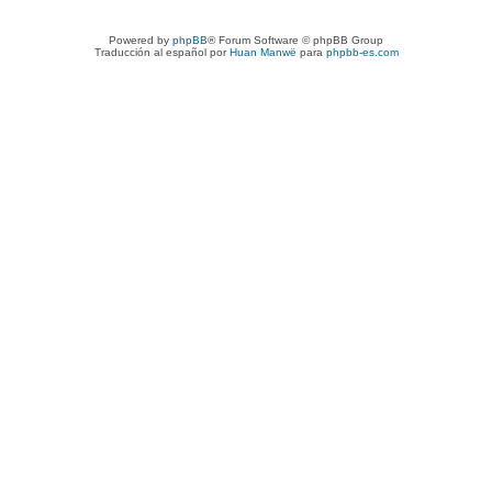
Powered by
phpBB
® Forum Software © phpBB Group
Traducción al español por
Huan Manwë
para
phpbb-es.com