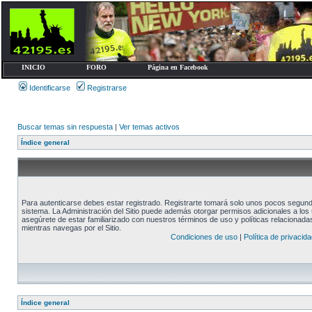
INICIO
FORO
Página en Facebook
Identificarse
Registrarse
Buscar temas sin respuesta
|
Ver temas activos
Índice general
Para autenticarse debes estar registrado. Registrarte tomará solo unos pocos segundo
sistema. La Administración del Sitio puede además otorgar permisos adicionales a los u
asegúrete de estar familiarizado con nuestros términos de uso y políticas relacionadas.
mientras navegas por el Sitio.
Condiciones de uso
|
Política de privacida
Índice general