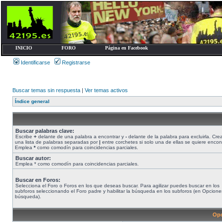
INICIO
FORO
Página en Facebook
Identificarse
Registrarse
Buscar temas sin respuesta
|
Ver temas activos
Índice general
Buscar palabras clave:
Escribe
+
delante de una palabra a encontrar y
-
delante de la palabra para excluirla. Cre
una lista de palabras separadas por
|
entre corchetes si solo una de ellas se quiere encont
Emplea
*
como comodín para coincidencias parciales.
Buscar autor:
Emplea * como comodín para coincidencias parciales.
Buscar en Foros:
Selecciona el Foro o Foros en los que deseas buscar. Para agilizar puedes buscar en los
subforos seleccionando el Foro padre y habilitar la búsqueda en los subforos (en Opcione
búsqueda).
Opc