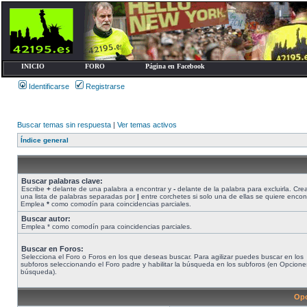
INICIO
FORO
Página en Facebook
Identificarse
Registrarse
Buscar temas sin respuesta
|
Ver temas activos
Índice general
Buscar palabras clave:
Escribe
+
delante de una palabra a encontrar y
-
delante de la palabra para excluirla. Cre
una lista de palabras separadas por
|
entre corchetes si solo una de ellas se quiere encont
Emplea
*
como comodín para coincidencias parciales.
Buscar autor:
Emplea * como comodín para coincidencias parciales.
Buscar en Foros:
Selecciona el Foro o Foros en los que deseas buscar. Para agilizar puedes buscar en los
subforos seleccionando el Foro padre y habilitar la búsqueda en los subforos (en Opcione
búsqueda).
Opc