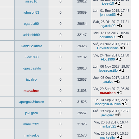
josev10
0
29812
josev10
Lun, 01 Ene 2018, 17:48
johnson83
0
30889
johnson83
Sab, 23 Dic 2017, 17:21
ogarcia90
0
29684
ogarcia90
Mié, 13 Dic 2017, 16:34
adrianbb90
0
32147
adrianbb90
Mié, 29 Nov 2017, 23:30
DavidBelandia
0
29323
DavidBelandia
Vie, 24 Nov 2017, 11:50
Floo1990
0
32132
Floo1990
Lun, 06 Nov 2017, 19:07
flopezcastillo
0
29913
flopezcastillo
Jue, 05 Oct 2017, 16:23
jacalvo
0
32857
jacalvo
Vie, 29 Sep 2017, 08:30
marathon
0
31803
marathon
Jue, 14 Sep 2017, 22:46
lapergola34union
0
31525
lapergola34union
Mié, 13 Sep 2017, 17:58
javi garo
0
29557
javi garo
Mié, 26 Jul 2017, 16:44
mariluz321
0
31325
mariluz321
Mié, 26 Jul 2017, 10:18
markselby
0
31573
markselby