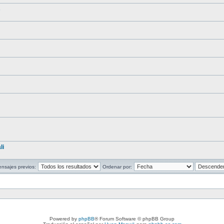
s
li
nsajes previos:
Ordenar por:
Powered by
phpBB
® Forum Software © phpBB Group