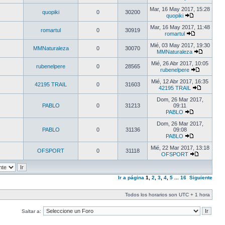
Mar, 16 May 2017, 15:28
quopiki
0
30200
quopiki
Mar, 16 May 2017, 11:48
romartul
0
30919
romartul
Mié, 03 May 2017, 19:30
MMNaturaleza
0
30070
MMNaturaleza
Mié, 26 Abr 2017, 10:05
rubenelpere
0
28565
rubenelpere
Mié, 12 Abr 2017, 16:35
42195 TRAIL
0
31603
42195 TRAIL
Dom, 26 Mar 2017,
PABLO
0
31213
09:11
PABLO
Dom, 26 Mar 2017,
PABLO
0
31136
09:08
PABLO
Mié, 22 Mar 2017, 13:18
OFSPORT
0
31118
OFSPORT
Ir a página
1
,
2
,
3
,
4
,
5
...
16
Siguiente
Todos los horarios son UTC + 1 hora
Saltar a: