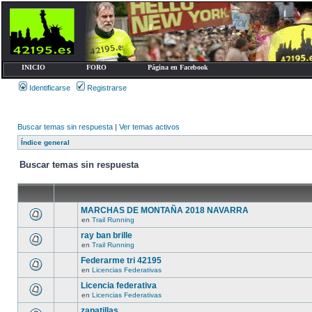
INICIO
FORO
Página en Facebook
Identificarse
Registrarse
Buscar temas sin respuesta
|
Ver temas activos
Índice general
Buscar temas sin respuesta
MARCHAS DE MONTAÑA 2018 NAVARRA
en
Trail Running
ray ban brille
en
Trail Running
Federarme tri 42195
en
Licencias Federativas
Licencia federativa
en
Licencias Federativas
zapatillas