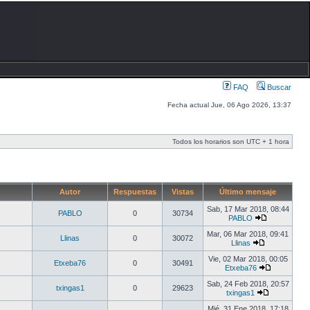
FAQ
Buscar
Fecha actual Jue, 06 Ago 2026, 13:37
Todos los horarios son UTC + 1 hora
Autor
Respuestas
Vistas
Último mensaje
Sab, 17 Mar 2018, 08:44
PABLO
0
30734
PABLO
Mar, 06 Mar 2018, 09:41
Llinas
0
30072
Llinas
Vie, 02 Mar 2018, 00:05
Etxeba76
0
30491
Etxeba76
Sab, 24 Feb 2018, 20:57
txingas1
0
29623
txingas1
Mié, 31 Ene 2018, 17:18