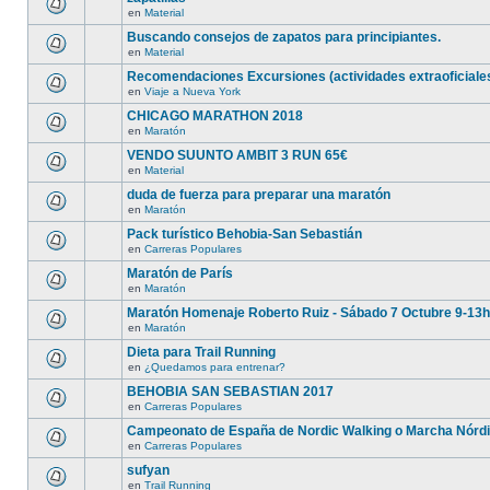
en
Material
Buscando consejos de zapatos para principiantes.
en
Material
Recomendaciones Excursiones (actividades extraoficiale
en
Viaje a Nueva York
CHICAGO MARATHON 2018
en
Maratón
VENDO SUUNTO AMBIT 3 RUN 65€
en
Material
duda de fuerza para preparar una maratón
en
Maratón
Pack turístico Behobia-San Sebastián
en
Carreras Populares
Maratón de París
en
Maratón
Maratón Homenaje Roberto Ruiz - Sábado 7 Octubre 9-13
en
Maratón
Dieta para Trail Running
en
¿Quedamos para entrenar?
BEHOBIA SAN SEBASTIAN 2017
en
Carreras Populares
Campeonato de España de Nordic Walking o Marcha Nórd
en
Carreras Populares
sufyan
en
Trail Running