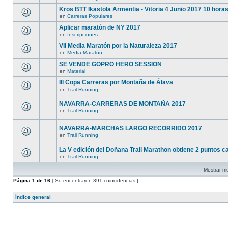
Kros BTT Ikastola Armentia - Vitoria 4 Junio 2017 10 hora
en
Carreras Populares
Aplicar maratón de NY 2017
en
Inscripciones
VII Media Maratón por la Naturaleza 2017
en
Media Maratón
SE VENDE GOPRO HERO SESSION
en
Material
III Copa Carreras por Montaña de Álava
en
Trail Running
NAVARRA-CARRERAS DE MONTAÑA 2017
en
Trail Running
NAVARRA-MARCHAS LARGO RECORRIDO 2017
en
Trail Running
La V edición del Doñana Trail Marathon obtiene 2 puntos ca
en
Trail Running
Mostrar me
Página
1
de
16
[ Se encontraron 391 coincidencias ]
Índice general