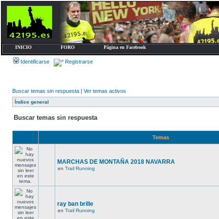
INICIO
FORO
Página en Facebook
Identificarse
Registrarse
Buscar temas sin respuesta
|
Ver temas activos
Índice general
Buscar temas sin respuesta
Temas
MARCHAS DE MONTAÑA 2018 NAVARRA
en
Trail Running
ray ban brille
en
Trail Running