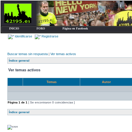
INICIO
FORO
Página en Facebook
Identificarse
Registrarse
Buscar temas sin respuesta
|
Ver temas activos
Índice general
Ver temas activos
Temas
Autor
Página
1
de
1
[ Se encontraron 0 coincidencias ]
Índice general