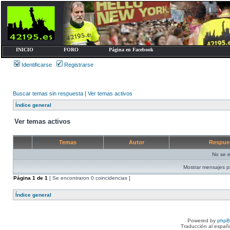
INICIO
FORO
Página en Facebook
Identificarse
Registrarse
Buscar temas sin respuesta
|
Ver temas activos
Índice general
Ver temas activos
Temas
Autor
Respue
No se e
Mostrar mensajes p
Página
1
de
1
[ Se encontraron 0 coincidencias ]
Índice general
Powered by
php
Traducción al españ