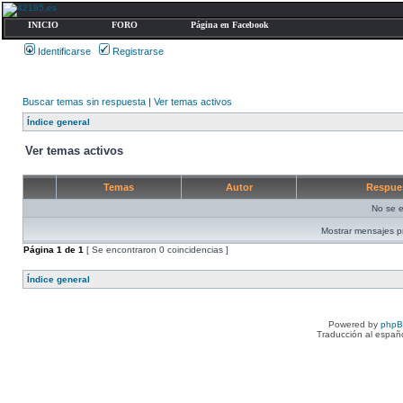
INICIO
FORO
Página en Facebook
Identificarse
Registrarse
Buscar temas sin respuesta
|
Ver temas activos
Índice general
Ver temas activos
Temas
Autor
Respue
No se e
Mostrar mensajes p
Página
1
de
1
[ Se encontraron 0 coincidencias ]
Índice general
Powered by
php
Traducción al españ