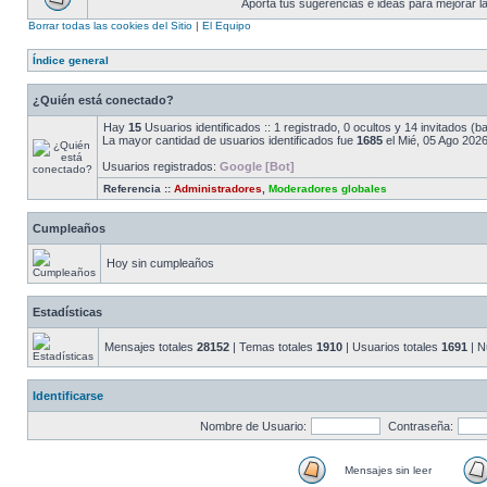
Aporta tus sugerencias e ideas para mejorar la
Borrar todas las cookies del Sitio
|
El Equipo
Índice general
¿Quién está conectado?
Hay
15
Usuarios identificados :: 1 registrado, 0 ocultos y 14 invitados (
La mayor cantidad de usuarios identificados fue
1685
el Mié, 05 Ago 2026
Usuarios registrados:
Google [Bot]
Referencia ::
Administradores
,
Moderadores globales
Cumpleaños
Hoy sin cumpleaños
Estadísticas
Mensajes totales
28152
| Temas totales
1910
| Usuarios totales
1691
| N
Identificarse
Nombre de Usuario:
Contraseña:
Mensajes sin leer