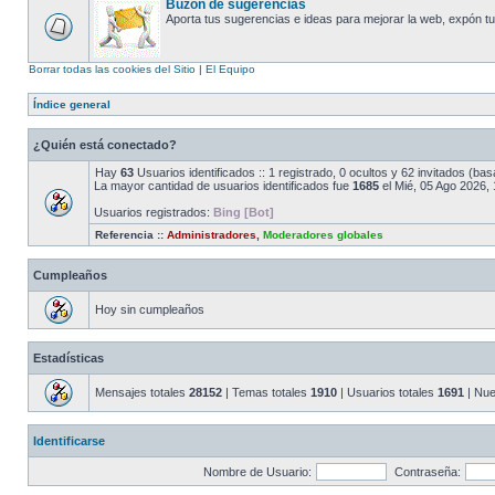
Buzón de sugerencias
Aporta tus sugerencias e ideas para mejorar la web, expón tus
Borrar todas las cookies del Sitio
|
El Equipo
Índice general
¿Quién está conectado?
Hay
63
Usuarios identificados :: 1 registrado, 0 ocultos y 62 invitados (ba
La mayor cantidad de usuarios identificados fue
1685
el Mié, 05 Ago 2026, 
Usuarios registrados:
Bing [Bot]
Referencia ::
Administradores
,
Moderadores globales
Cumpleaños
Hoy sin cumpleaños
Estadísticas
Mensajes totales
28152
| Temas totales
1910
| Usuarios totales
1691
| Nue
Identificarse
Nombre de Usuario:
Contraseña: