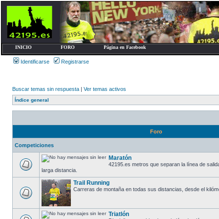
INICIO
FORO
Página en Facebook
Identificarse
Registrarse
Buscar temas sin respuesta
|
Ver temas activos
Índice general
Foro
Competiciones
Maratón
42195.es metros que separan la línea de salida
larga distancia.
Trail Running
Carreras de montaña en todas sus distancias, desde el kilómetro
Triatlón