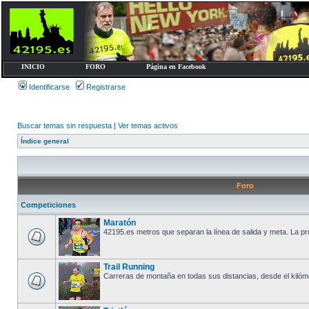
INICIO
FORO
Página en Facebook
Identificarse
Registrarse
Buscar temas sin respuesta
|
Ver temas activos
Índice general
Foro
Competiciones
Maratón
42195.es metros que separan la línea de salida y meta. La prue
Trail Running
Carreras de montaña en todas sus distancias, desde el kilómetro