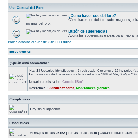
Uso General del Foro
¿Cómo hacer uso del foro?
Cómo hacer uso del foro, subir imágenes, editar 
normas del foro...
Buzón de sugerencias
Aporta tus sugerencias e ideas para mejorar la
Borrar todas las cookies del Sitio
|
El Equipo
Índice general
¿Quién está conectado?
Hay
13
Usuarios identificados :: 1 registrado, 0 ocultos y 12 invitados (
La mayor cantidad de usuarios identificados fue
1685
el Mié, 05 Ago 2026
Usuarios registrados:
Google [Bot]
Referencia ::
Administradores
,
Moderadores globales
Cumpleaños
Hoy sin cumpleaños
Estadísticas
Mensajes totales
28152
| Temas totales
1910
| Usuarios totales
1691
| N