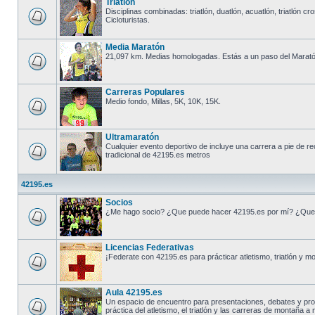
Triatlón
Disciplinas combinadas: triatlón, duatlón, acuatlón, triatlón cro
Cicloturistas.
Media Maratón
21,097 km. Medias homologadas. Estás a un paso del Marató
Carreras Populares
Medio fondo, Millas, 5K, 10K, 15K.
Ultramaratón
Cualquier evento deportivo de incluye una carrera a pie de r
tradicional de 42195.es metros
42195.es
Socios
¿Me hago socio? ¿Que puede hacer 42195.es por mí? ¿Que
Licencias Federativas
¡Federate con 42195.es para prácticar atletismo, triatlón y m
Aula 42195.es
Un espacio de encuentro para presentaciones, debates y pr
práctica del atletismo, el triatlón y las carreras de montaña a n